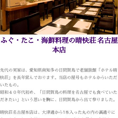
ふぐ・たこ・海鮮料理の晴快荘 名古屋
本店
先代の実家は、愛知県南知多の日間賀島で老舗旅館「ホテル晴
快荘」を長年営んでおります。当店の屋号もホテルからいただ
いたもの。
昭和４０年代初め、「日間賀島の料理を名古屋でも食べていた
だきたい」という思いを胸に、日間賀島から出て参りました。
晴快荘名古屋本店は、大津通から1本入った丸の内の裏通りに