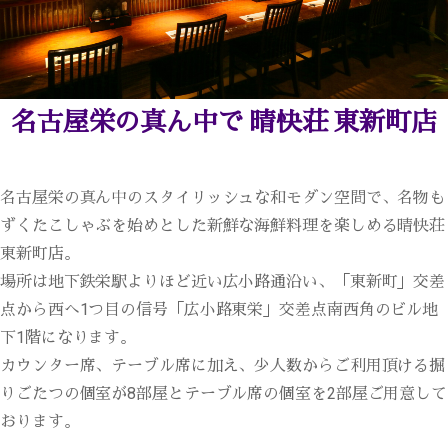
名古屋栄の真ん中で 晴快荘 東新町店
名古屋栄の真ん中のスタイリッシュな和モダン空間で、名物も
ずくたこしゃぶを始めとした新鮮な海鮮料理を楽しめる晴快荘
東新町店。
場所は地下鉄栄駅よりほど近い広小路通沿い、「東新町」交差
点から西へ1つ目の信号「広小路東栄」交差点南西角のビル地
下1階になります。
カウンター席、テーブル席に加え、少人数からご利用頂ける掘
りごたつの個室が8部屋とテーブル席の個室を2部屋ご用意して
おります。