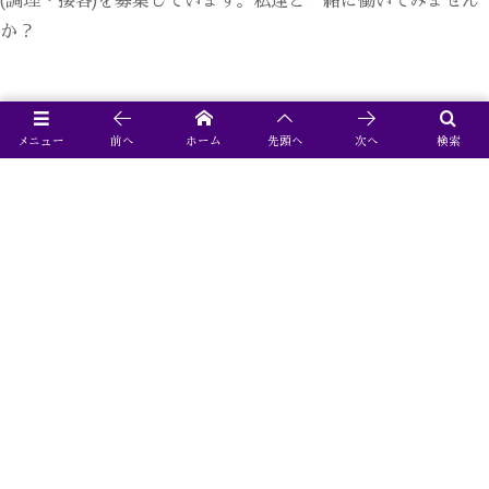
(調理・接客)を募集しています。私達と一緒に働いてみません
か？
詳しくはこちら
メニュー
前へ
ホーム
先頭へ
次へ
検索